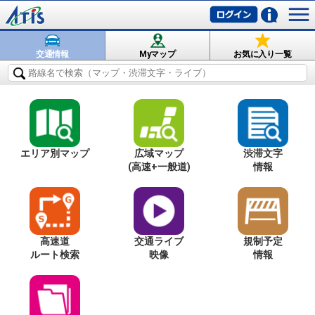
交通情報
Myマップ
お気に入り一覧
エリア別マップ
広域マップ
渋滞文字
(高速+一般道)
情報
高速道
交通ライブ
規制予定
ルート検索
映像
情報